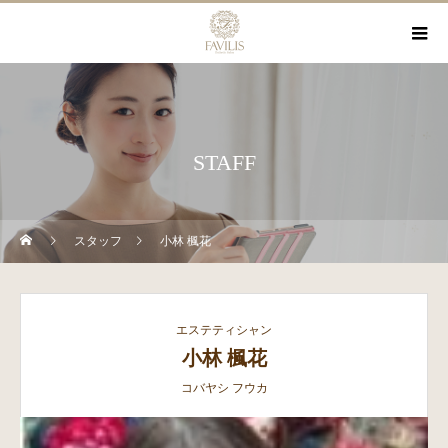
STAFF
スタッフ
小林 楓花
エステティシャン
小林 楓花
コバヤシ フウカ