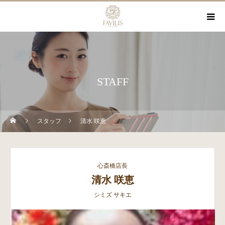
STAFF
スタッフ
清水 咲恵
心斎橋店長
清水 咲恵
シミズ サキエ