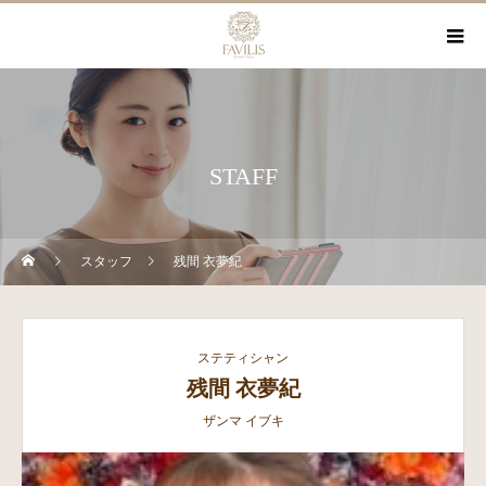
STAFF
スタッフ
残間 衣夢紀
ステティシャン
残間 衣夢紀
ザンマ イブキ